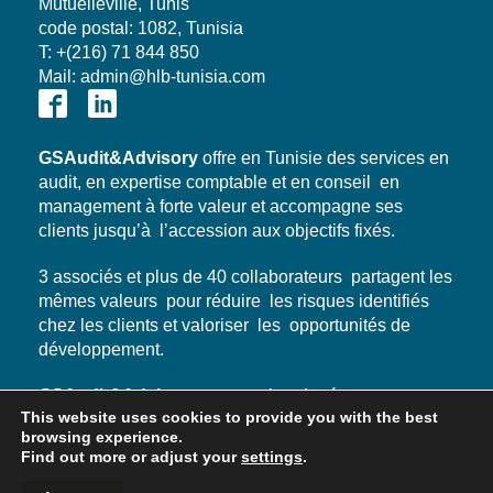
Mutuelleville, Tunis
code postal: 1082, Tunisia
T: +(216) 71 844 850
Mail: admin@hlb-tunisia.com
GSAudit&Advisory
offre en Tunisie des services en
audit, en expertise comptable et en conseil en
management à forte valeur et accompagne ses
clients jusqu’à l’accession aux objectifs fixés.
3 associés et plus de 40 collaborateurs partagent les
mêmes valeurs pour réduire les risques identifiés
chez les clients et valoriser les opportunités de
développement.
GSAudit&Advisory
est membre du réseau
This website uses cookies to provide you with the best
international HLB véritable relais à l’international
browsing experience.
pour
GSAudit&Advisory
et pour ses clients.
Find out more or adjust your
settings
.