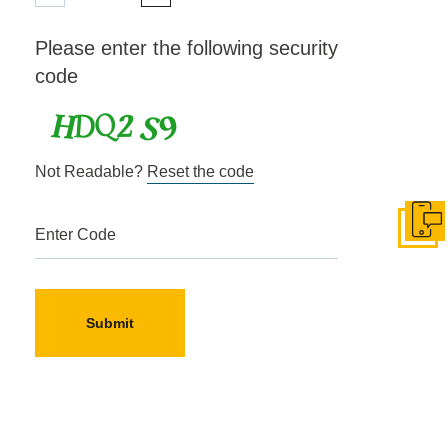
Please enter the following security
code
Not Readable?
Reset the code
Get in
Enter Code
Submit