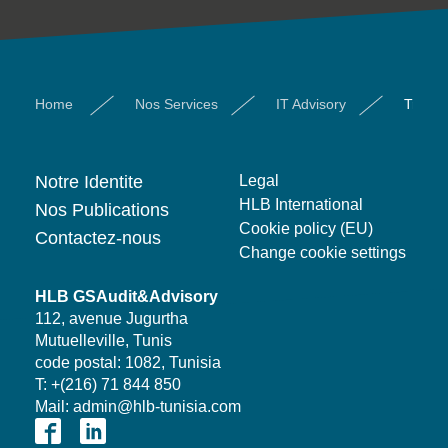
Home
Nos Services
IT Advisory
Transf
Notre Identite
Legal
HLB International
Nos Publications
Cookie policy (EU)
Contactez-nous
Change cookie settings
HLB GSAudit&Advisory
112, avenue Jugurtha
Mutuelleville, Tunis
code postal: 1082, Tunisia
T: +(216) 71 844 850
Mail: admin@hlb-tunisia.com