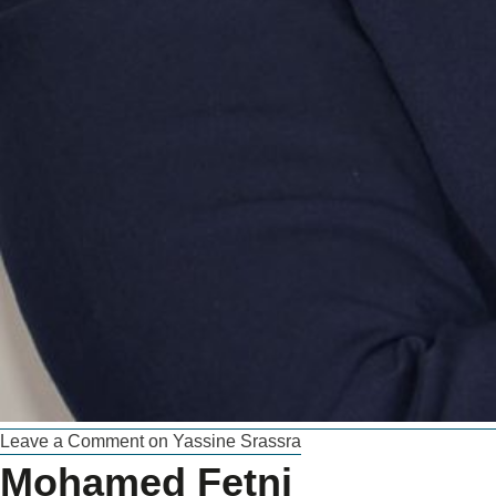
Leave a Comment
on Yassine Srassra
Mohamed Fetni