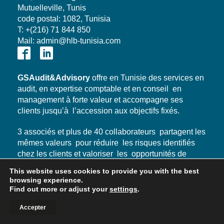
Mutuelleville, Tunis
code postal: 1082, Tunisia
T: +(216) 71 844 850
Mail: admin@hlb-tunisia.com
GSAudit&Advisory
offre en Tunisie des services en
audit, en expertise comptable et en conseil en
management à forte valeur et accompagne ses
clients jusqu’à l’accession aux objectifs fixés.
3 associés et plus de 40 collaborateurs partagent les
mêmes valeurs pour réduire les risques identifiés
chez les clients et valoriser les opportunités de
développement.
This website uses cookies to provide you with the best
browsing experience.
GSAudit&Advisory
est membre du réseau
Find out more or adjust your
settings
.
international HLB véritable relais à l’international
pour
GSAudit&Advisory
et pour ses clients.
Accepter